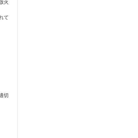
放火
れて
適切