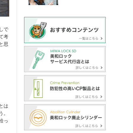
しで
て考
と思
とは
う。
拾っ