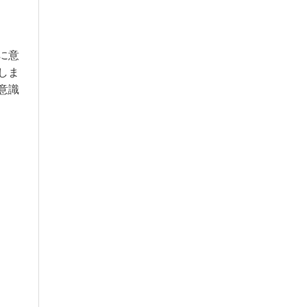
に意
しま
意識