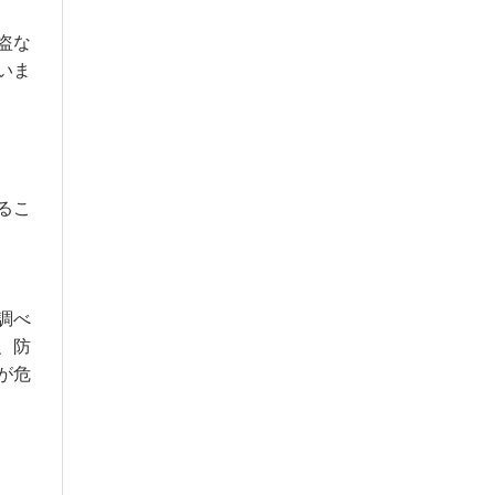
盗な
いま
るこ
調べ
、防
が危